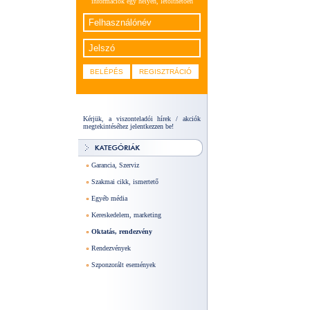
információk egy helyen, letölthetően
Kérjük, a viszonteladói hírek / akciók
megtekintéséhez jelentkezzen be!
Garancia, Szerviz
Szakmai cikk, ismertető
Egyéb média
Kereskedelem, marketing
Oktatás, rendezvény
Rendezvények
Szponzorált események