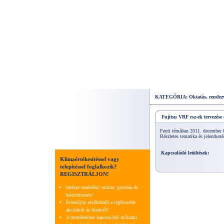
KATEGÓRIA: Oktatás, rendez
Fujitsu VRF rsz-ek tervezés
Fenti témában 2011. december 8
Részletes tematika és jelentkezé
Kapcsolódó letöltések:
Klímaértékesítéssel vagy
telepítéssel foglalkozik?
REGISZTRÁLJON!
Intézze rendelésit online, gyorsan és
kényelmesen!
Értesüljön elsőkézből a legfrissebb
akciókról és hírekről!
A termékekhez kapcsolódó műszaki