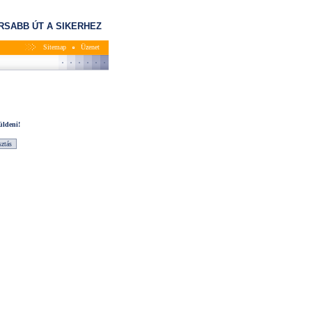
RSABB ÚT A SIKERHEZ
Sitemap
Üzenet
üldeni!