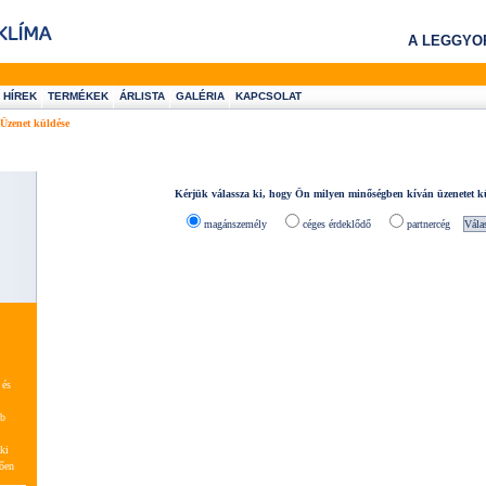
A LEGGYO
HÍREK
TERMÉKEK
ÁRLISTA
GALÉRIA
KAPCSOLAT
Üzenet küldése
Kérjük válassza ki, hogy Ön milyen minőségben kíván üzenetet k
magánszemély
céges érdeklődő
partnercég
 és
bb
ki
tően