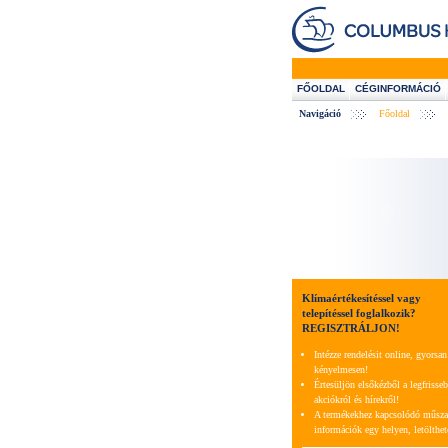
FŐOLDAL
CÉGINFORMÁCIÓ
Navigáció
Főoldal
Klímaértékesítéssel vagy
telepítéssel foglalkozik?
REGISZTRÁLJON!
Intézze rendelésit online, gyorsan
kényelmesen!
Értesüljön elsőkézből a legfrisse
akciókról és hírekről!
A termékekhez kapcsolódó műsza
információk egy helyen, letölthe