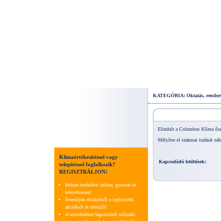
KATEGÓRIA: Oktatás, rendez
Elindult a Columbus Klíma őszi
Mélyítse el szakmai tudását 
Klímaértékesítéssel vagy
Kapcsolódó letöltések:
telepítéssel foglalkozik?
REGISZTRÁLJON!
Intézze rendelésit online, gyorsan és
kényelmesen!
Értesüljön elsőkézből a legfrissebb
akciókról és hírekről!
A termékekhez kapcsolódó műszaki