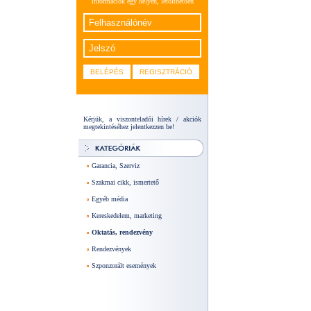
információk egy helyen, letölthetően
Kérjük, a viszonteladói hírek / akciók
megtekintéséhez jelentkezzen be!
Garancia, Szerviz
Szakmai cikk, ismertető
Egyéb média
Kereskedelem, marketing
Oktatás, rendezvény
Rendezvények
Szponzorált események