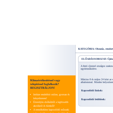
KATEGÓRIA: Oktatás, rendez
ELŐADÁSSOROZAT: Újdonsá
A fenti címmel országos szakma
együttműködve.
Március 8 és május 24 közt az 
Klímaértékesítéssel vagy
alkalommal. Minden helyszínen 
telepítéssel foglalkozik?
REGISZTRÁLJON!
Kapcsolódó linkek:
Intézze rendelésit online, gyorsan és
kényelmesen!
Kapcsolódó letöltések:
Értesüljön elsőkézből a legfrissebb
akciókról és hírekről!
A termékekhez kapcsolódó műszaki