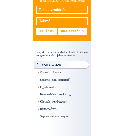
információk egy helyen, letölthetően
Kérjük, a viszonteladói hírek / akciók
megtekintéséhez jelentkezzen be!
Garancia, Szerviz
Szakmai cikk, ismertető
Egyéb média
Kereskedelem, marketing
Oktatás, rendezvény
Rendezvények
Szponzorált események