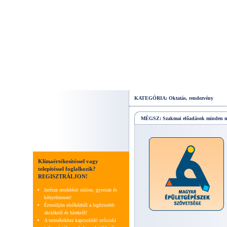
KATEGÓRIA: Oktatás, rendezvény
MÉGSZ: Szakmai előadások minden 
Klímaértékesítéssel vagy
telepítéssel foglalkozik?
REGISZTRÁLJON!
Intézze rendelésit online, gyorsan és
kényelmesen!
Értesüljön elsőkézből a legfrissebb
akciókról és hírekről!
A termékekhez kapcsolódó műszaki