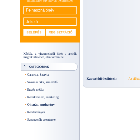
információk egy helyen, letölthetően
Kérjük, a viszonteladói hírek / akciók
megtekintéséhez jelentkezzen be!
Garancia, Szerviz
Kapcsolódó letöltések:
Az előad
Szakmai cikk, ismertető
Egyéb média
Kereskedelem, marketing
Oktatás, rendezvény
Rendezvények
Szponzorált események