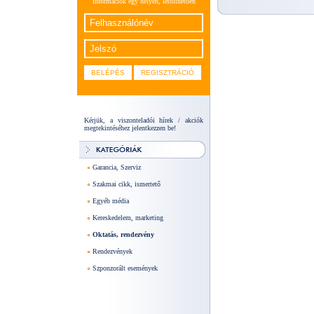
információk egy helyen, letölthetően
Kérjük, a viszonteladói hírek / akciók
megtekintéséhez jelentkezzen be!
Garancia, Szerviz
Szakmai cikk, ismertető
Egyéb média
Kereskedelem, marketing
Oktatás, rendezvény
Rendezvények
Szponzorált események