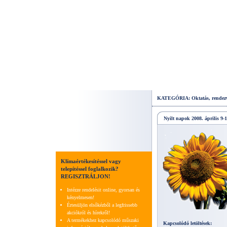
KATEGÓRIA: Oktatás, rendez
Nyilt napok 2008. április 9-1
Klímaértékesítéssel vagy
telepítéssel foglalkozik?
REGISZTRÁLJON!
Intézze rendelésit online, gyorsan és
kényelmesen!
Értesüljön elsőkézből a legfrissebb
akciókról és hírekről!
A termékekhez kapcsolódó műszaki
Kapcsolódó letöltések: