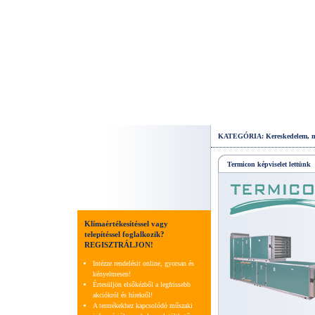
KATEGÓRIA: Kereskedelem, m
Termicon képviselet lettünk
Klímaértékesítéssel vagy
telepítéssel foglalkozik?
REGISZTRÁLJON!
Intézze rendelésit online, gyorsan és
kényelmesen!
Értesüljön elsőkézből a legfrissebb
akciókról és hírekről!
A termékekhez kapcsolódó műszaki