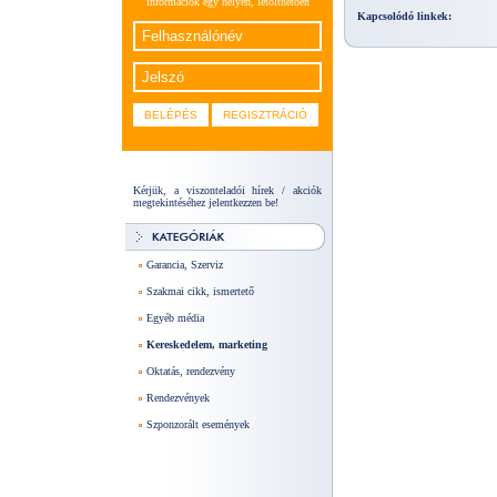
információk egy helyen, letölthetően
Kapcsolódó linkek:
Kérjük, a viszonteladói hírek / akciók
megtekintéséhez jelentkezzen be!
Garancia, Szerviz
Szakmai cikk, ismertető
Egyéb média
Kereskedelem, marketing
Oktatás, rendezvény
Rendezvények
Szponzorált események