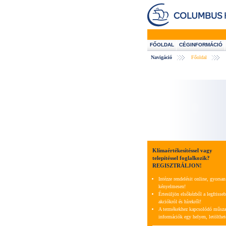
FŐOLDAL
CÉGINFORMÁCIÓ
Navigáció
Főoldal
Klímaértékesítéssel vagy
telepítéssel foglalkozik?
REGISZTRÁLJON!
Intézze rendelésit online, gyorsan
kényelmesen!
Értesüljön elsőkézből a legfrisse
akciókról és hírekről!
A termékekhez kapcsolódó műsza
információk egy helyen, letölthe