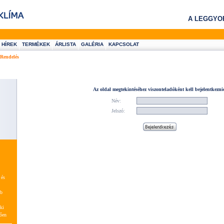
A LEGGYO
HÍREK
TERMÉKEK
ÁRLISTA
GALÉRIA
KAPCSOLAT
Rendelés
Az oldal megtekintéséhez viszonteladóként kell bejelentkezni
Név:
Jelszó:
 és
bb
ki
tően