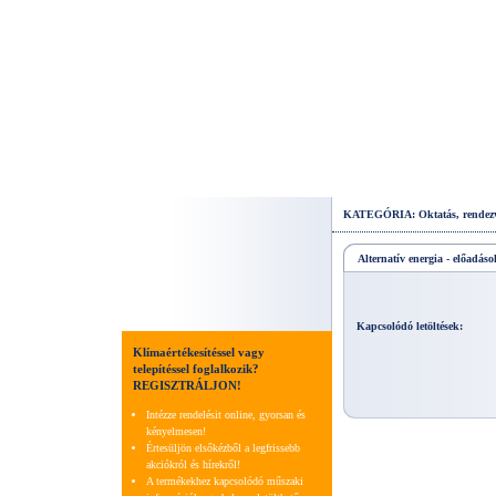
KATEGÓRIA: Oktatás, rendez
Alternatív energia - előadás
Kapcsolódó letöltések:
Klímaértékesítéssel vagy
telepítéssel foglalkozik?
REGISZTRÁLJON!
Intézze rendelésit online, gyorsan és
kényelmesen!
Értesüljön elsőkézből a legfrissebb
akciókról és hírekről!
A termékekhez kapcsolódó műszaki