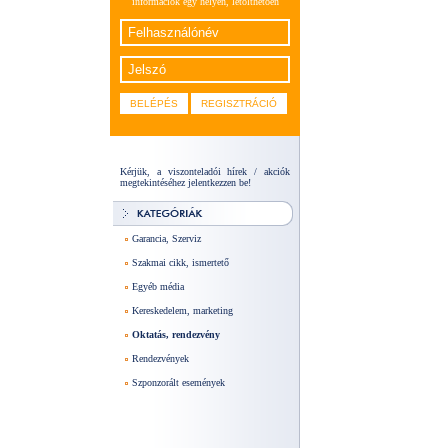
információk egy helyen, letölthetően
Kérjük, a viszonteladói hírek / akciók
megtekintéséhez jelentkezzen be!
Garancia, Szerviz
Szakmai cikk, ismertető
Egyéb média
Kereskedelem, marketing
Oktatás, rendezvény
Rendezvények
Szponzorált események