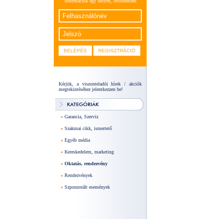
információk egy helyen, letölthetően
Kérjük, a viszonteladói hírek / akciók
megtekintéséhez jelentkezzen be!
Garancia, Szerviz
Szakmai cikk, ismertető
Egyéb média
Kereskedelem, marketing
Oktatás, rendezvény
Rendezvények
Szponzorált események