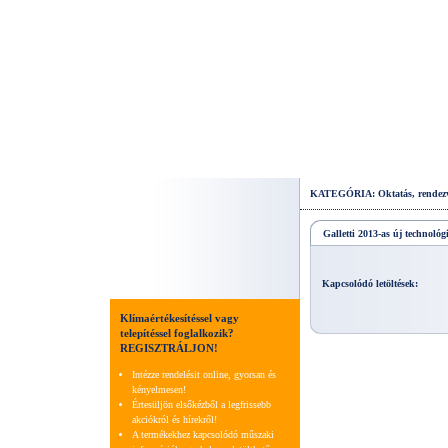
KATEGÓRIA: Oktatás, rendez
Galletti 2013-as új technológ
Kapcsolódó letöltések:
Klímaértékesítéssel vagy
telepítéssel foglalkozik?
REGISZTRÁLJON!
Intézze rendelésit online, gyorsan és
kényelmesen!
Értesüljön elsőkézből a legfrissebb
akciókról és hírekről!
A termékekhez kapcsolódó műszaki